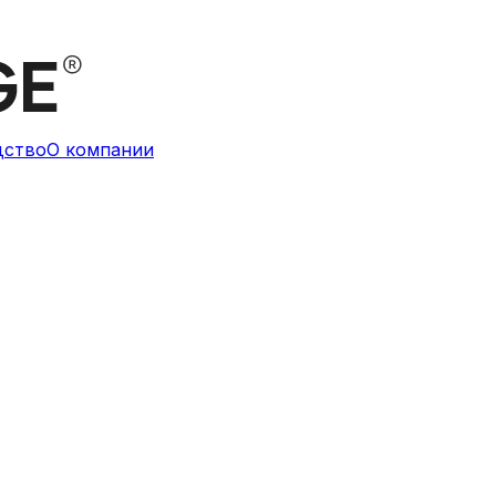
дство
О компании
diPHAGE"