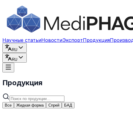
Перейти к содержимому
Научные статьи
Новости
Экспорт
Продукция
Произво
RU
RU
Продукция
Все
Жидкая форма
Спрей
БАД
Жидкая форма
Бактериофаг стафилококковый жидкий "Me