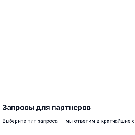
Подробнее
→
Спрей
Биологически активная добавка спрей "ELIFA
БАД-спрей на основе бактериофагов и постбиотиков.
Подробнее
→
В ЛОР практике
▼
В хирургии
▼
В гинекологии и урологии
▼
В гастроэнтерологии
▼
В педиатрии
▼
В стоматологии
▼
Запросы для партнёров
Выберите тип запроса — мы ответим в кратчайшие с