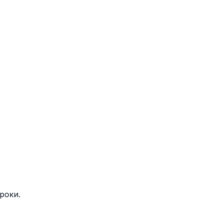
G"
 20 мл.
роки.