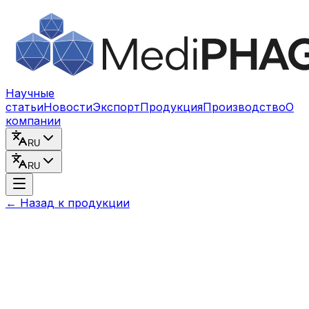
Перейти к содержимому
Научные
статьи
Новости
Экспорт
Продукция
Производство
О
компании
RU
RU
←
Назад к продукции