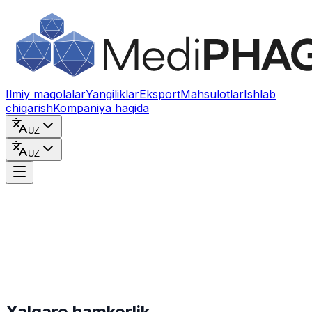
Kontentga o‘tish
Ilmiy maqolalar
Yangiliklar
Eksport
Mahsulotlar
Ishlab
chiqarish
Kompaniya haqida
UZ
UZ
Xalqaro hamkorlik