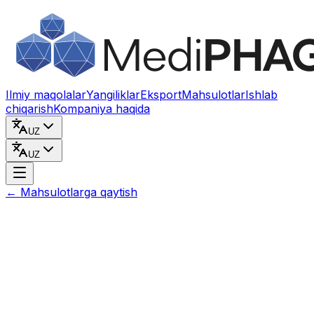
Kontentga o‘tish
Ilmiy maqolalar
Yangiliklar
Eksport
Mahsulotlar
Ishlab
chiqarish
Kompaniya haqida
UZ
UZ
←
Mahsulotlarga qaytish