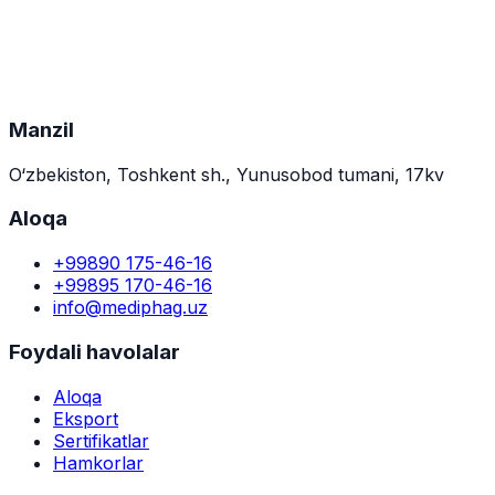
Respublika ilmiy konferensiyasi
Genetikaning zamonaviy muammolari
O‘zbek biologiya jurnali
Manzil
O‘zbekiston, Toshkent sh., Yunusobod tumani, 17kv
Aloqa
+99890 175-46-16
+99895 170-46-16
info@mediphag.uz
Foydali havolalar
Aloqa
Eksport
Sertifikatlar
Hamkorlar