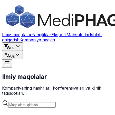
Kontentga o‘tish
Ilmiy maqolalar
Yangiliklar
Eksport
Mahsulotlar
Ishlab
chiqarish
Kompaniya haqida
UZ
UZ
Ilmiy maqolalar
Kompaniyaning nashrlari, konferensiyalari va klinik
tadqiqotlari.