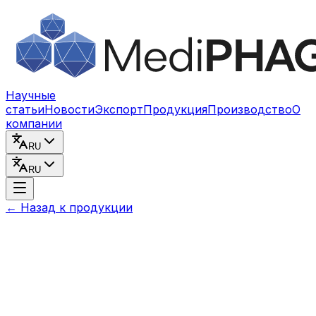
Перейти к содержимому
Научные
статьи
Новости
Экспорт
Продукция
Производство
О
компании
RU
RU
←
Назад к продукции