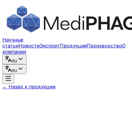
Перейти к содержимому
Научные
статьи
Новости
Экспорт
Продукция
Производство
О
компании
RU
RU
←
Назад к продукции