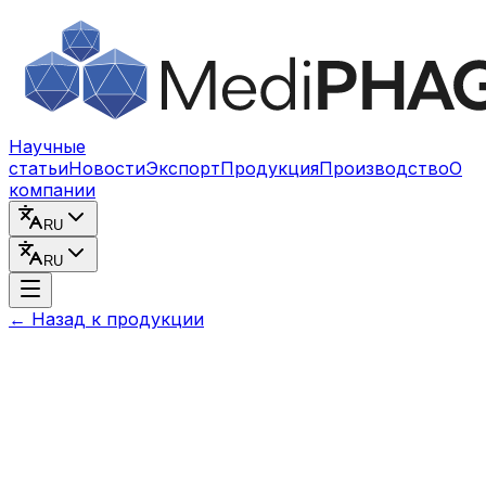
Перейти к содержимому
Научные
статьи
Новости
Экспорт
Продукция
Производство
О
компании
RU
RU
←
Назад к продукции