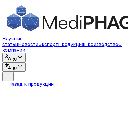
Перейти к содержимому
Научные
статьи
Новости
Экспорт
Продукция
Производство
О
компании
RU
RU
←
Назад к продукции