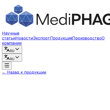
Перейти к содержимому
Научные
статьи
Новости
Экспорт
Продукция
Производство
О
компании
RU
RU
←
Назад к продукции