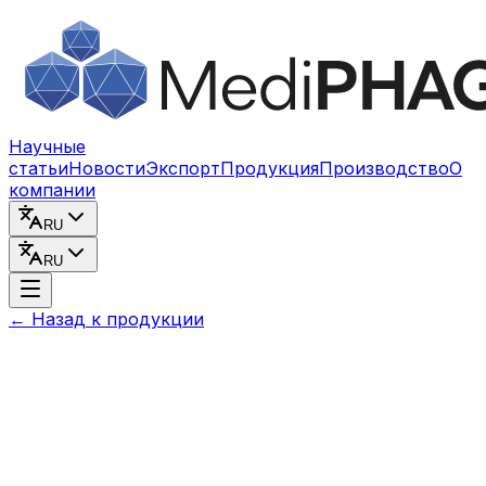
Перейти к содержимому
Научные
статьи
Новости
Экспорт
Продукция
Производство
О
компании
RU
RU
←
Назад к продукции