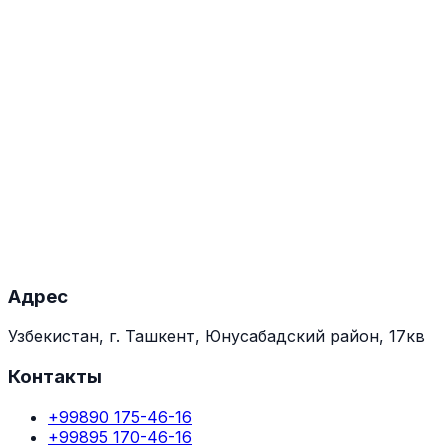
Состав
Стерильный фильтрат фаголизатов, активных про
Спектр действия
Staphylococcus aureus.
Показания к применению
Лечение и профилактика гнойно-воспалительных 
остеомиелит и др.
Форма выпуска и упаковка
Стерильная жидкость. Форма выпуска: 10 мл × №
Адрес
Узбекистан, г. Ташкент, Юнусабадский район, 17кв
Контакты
+99890 175-46-16
+99895 170-46-16