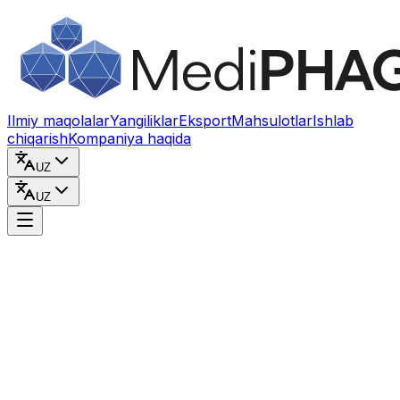
Kontentga o‘tish
Ilmiy maqolalar
Yangiliklar
Eksport
Mahsulotlar
Ishlab
chiqarish
Kompaniya haqida
UZ
UZ