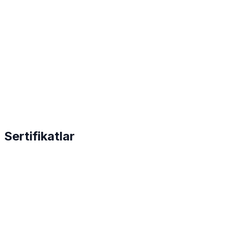
Sertifikatlar
2022
GMP sertifikati
Xalqaro ishlab chiqarish standartlariga moslikni
tasdiqlovchi birinchi GMP sertifikati.