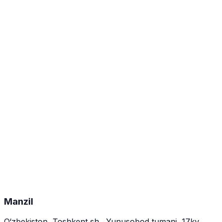
2025
GMP qayta sertifikatlash
2025-yilda rejalashtirilgan inspeksiyalardan so‘ng
muvaffaqiyatli qayta sertifikatlash.
2022–2025
GMP inspeksiyalari
2022–2025 yillarda korxona 5 marta muvaffaqiyatli GMP
inspeksiyasidan o‘tdi.
Manzil
O‘zbekiston, Toshkent sh., Yunusobod tumani, 17kv