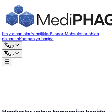
Kontentga o‘tish
Ilmiy maqolalar
Yangiliklar
Eksport
Mahsulotlar
Ishlab
chiqarish
Kompaniya haqida
UZ
UZ
Hamkorlar uchun kompaniya haqida