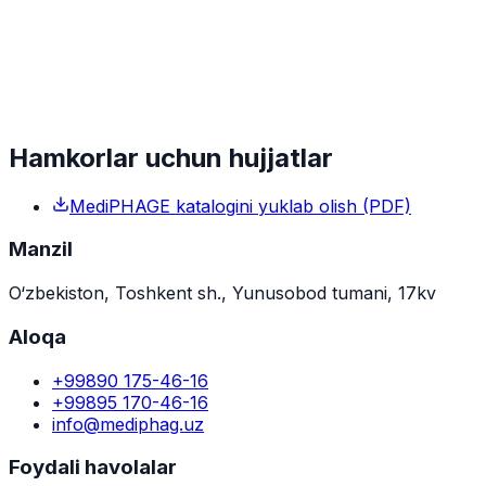
Hamkorlar uchun hujjatlar
MediPHAGE katalogini yuklab olish (PDF)
Manzil
O‘zbekiston, Toshkent sh., Yunusobod tumani, 17kv
Aloqa
+99890 175-46-16
+99895 170-46-16
info@mediphag.uz
Foydali havolalar