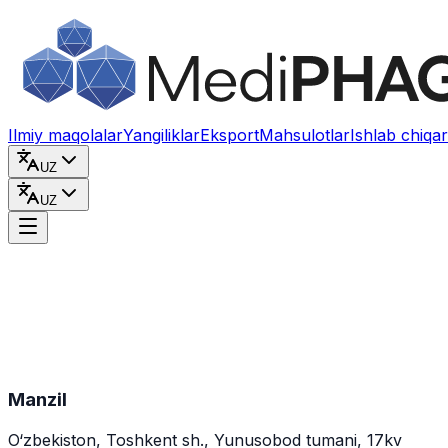
Kontentga o‘tish
Ilmiy maqolalar
Yangiliklar
Eksport
Mahsulotlar
Ishlab chiqar
UZ
UZ
Manzil
O‘zbekiston, Toshkent sh., Yunusobod tumani, 17kv