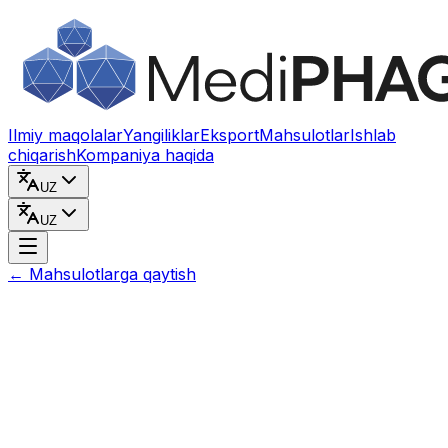
Kontentga o‘tish
Ilmiy maqolalar
Yangiliklar
Eksport
Mahsulotlar
Ishlab
chiqarish
Kompaniya haqida
UZ
UZ
←
Mahsulotlarga qaytish