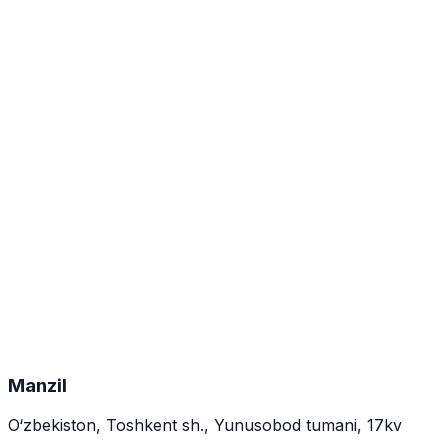
Tarkibi
LIZIFAG (LYSIPHAGE) polivalent steril fagolizatlar
filtrati.
Ta’sir spektri
Enteral va yallig‘lanishli patogenlarning keng
spektri.
Qo‘llash ko‘rsatmalari
Preparat komponentlariga sezgir infeksiyalarda
qo‘llash.
Chiqarilish shakli va qadoq
Steril suyuqlik. 10 ml × №5.
Manzil
O‘zbekiston, Toshkent sh., Yunusobod tumani, 17kv