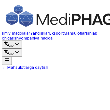
Kontentga o‘tish
Ilmiy maqolalar
Yangiliklar
Eksport
Mahsulotlar
Ishlab
chiqarish
Kompaniya haqida
UZ
UZ
←
Mahsulotlarga qaytish