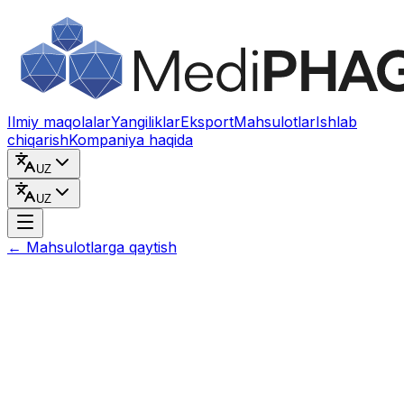
Kontentga o‘tish
Ilmiy maqolalar
Yangiliklar
Eksport
Mahsulotlar
Ishlab
chiqarish
Kompaniya haqida
UZ
UZ
←
Mahsulotlarga qaytish